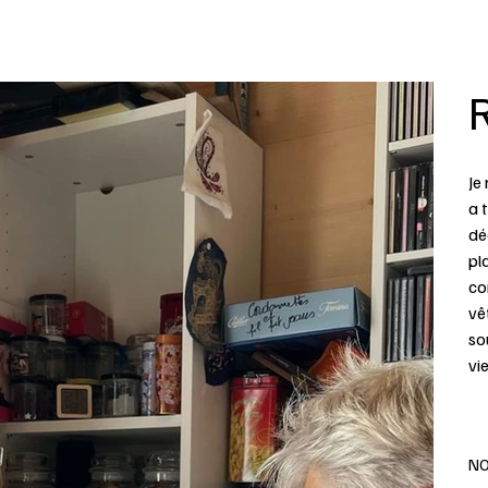
R
Je
a 
dé
pla
co
vê
so
vie
NO