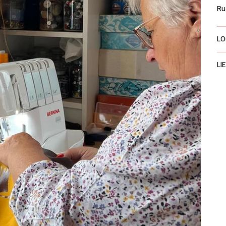
Ru
LO
LI