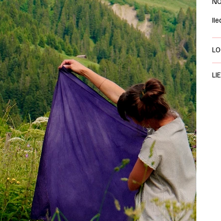
NO
Il
LO
LI