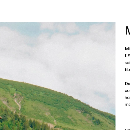
Mi
L’E
sa
fib
De
co
hab
ma