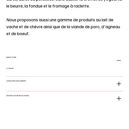
le beurre, la fondue et le fromage à raclette.
Nous proposons aussi une gamme de produits au lait de
vache et de chèvre ainsi que de la viande de porc, d'agneau
et de boeuf.
NOM DU STAND
Le Sapalet
LOCALISATION SUR LE MARCHE
LIEN VERS SES RESEAUX SOCIAUX