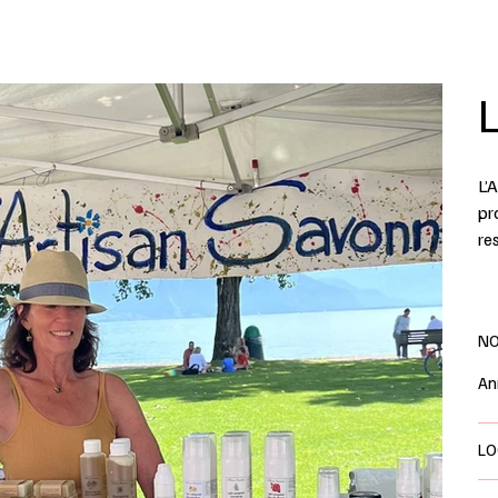
L
L’
pr
re
NO
An
LO