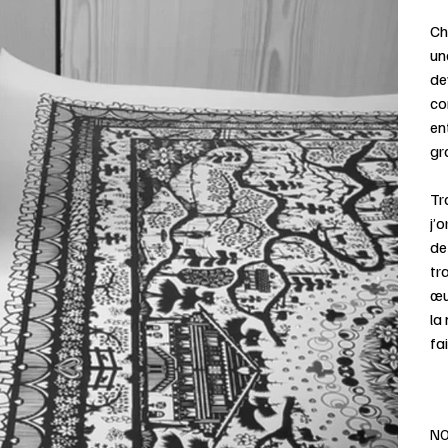
Ch
un
de
co
en
gr
Tr
j’
de
tr
œu
la
fai
NO