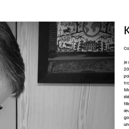
Co
Je
20
pa
tr
Mo
él
fi
œu
go
un