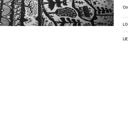
Co
LO
LI