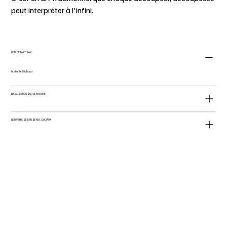
peut interpréter à l'infini.
NOM DE L'ARTISAN
Isabelle Michaud
LOCALISATION SUR LE MARCHE
LIEN VERS SES RESEAUX SOCIAUX