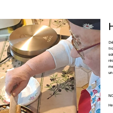
Dé
tr
sa
ré
me
un
NO
He