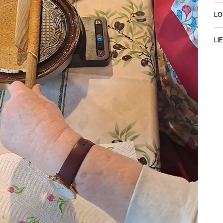
LO
LI